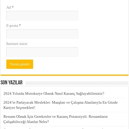
Ad
*
E-posta
*
İnternet sitesi
Son Yazılar
2024 Yılında Motokurye Olarak Nasıl Kazanç Sağlayabilirsiniz?
2024’te Parlayacak Meslekler: Maaşları ve Çalışma Alanlarıyla En Gözde
Kariyer Seçenekleri!
Ressam Olmak İçin Gerekenler ve Kazanç Potansiyeli: Ressamların
Çalışabileceği Alanlar Neler?