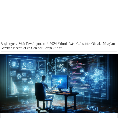
Başlangıç
/
Web Development
/
2024 Yılında Web Geliştirici Olmak: Maaşları,
Gereken Beceriler ve Gelecek Perspektifleri