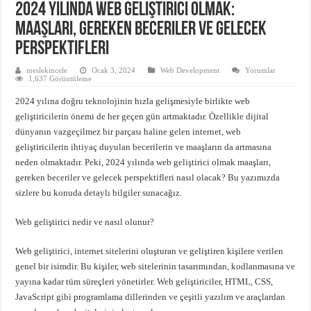
2024 Yılında Web Geliştirici Olmak:
Maaşları, Gereken Beceriler ve Gelecek
Perspektifleri
meslekincele
Ocak 3, 2024
Web Development
Yorumlar
1,637 Görüntüleme
2024 yılına doğru teknolojinin hızla gelişmesiyle birlikte web
geliştiricilerin önemi de her geçen gün artmaktadır. Özellikle dijital
dünyanın vazgeçilmez bir parçası haline gelen internet, web
geliştiricilerin ihtiyaç duyulan becerilerin ve maaşların da artmasına
neden olmaktadır. Peki, 2024 yılında web geliştirici olmak maaşları,
gereken beceriler ve gelecek perspektifleri nasıl olacak? Bu yazımızda
sizlere bu konuda detaylı bilgiler sunacağız.
Web geliştirici nedir ve nasıl olunur?
Web geliştirici, internet sitelerini oluşturan ve geliştiren kişilere verilen
genel bir isimdir. Bu kişiler, web sitelerinin tasarımından, kodlanmasına ve
yayına kadar tüm süreçleri yönetirler. Web geliştiriciler, HTML, CSS,
JavaScript gibi programlama dillerinden ve çeşitli yazılım ve araçlardan