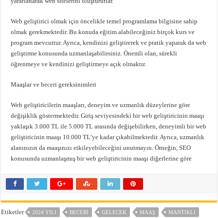
yararlanarak web sitelerini oluştururlar.
Web geliştirici olmak için öncelikle temel programlama bilgisine sahip
olmak gerekmektedir. Bu konuda eğitim alabileceğiniz birçok kurs ve
program mevcuttur. Ayrıca, kendinizi geliştirerek ve pratik yaparak da web
geliştirme konusunda uzmanlaşabilirsiniz. Önemli olan, sürekli
öğrenmeye ve kendinizi geliştirmeye açık olmaktır.
Maaşlar ve beceri gereksinimleri
Web geliştiricilerin maaşları, deneyim ve uzmanlık düzeylerine göre
değişiklik göstermektedir. Giriş seviyesindeki bir web geliştiricinin maaşı
yaklaşık 3.000 TL ile 5.000 TL arasında değişebilirken, deneyimli bir web
geliştiricinin maaşı 10.000 TL’ye kadar çıkabilmektedir. Ayrıca, uzmanlık
alanınızın da maaşınızı etkileyebileceğini unutmayın. Örneğin, SEO
konusunda uzmanlaşmış bir web geliştiricinin maaşı diğerlerine göre
Etiketler
2024 YILI
BECERI
GELECEK
MAAŞ
MANTIKLI