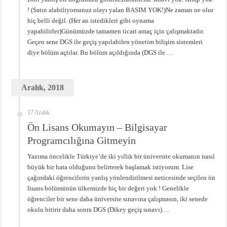
! (Satın alabiliyorsunuz olayı yalan BASIM YOK!)Ne zaman ne olur
hiç belli değil. (Her an istedikleri gibi oynama
yapabilirler)Günümüzde tamamen ticari amaç için çalışmaktadır.
Geçen sene DGS ile geçiş yapılabilen yönetim bilişim sistemleri
diye bölüm açtılar. Bu bölüm açıldığında (DGS ile …
Aralık, 2018
17 Aralık
Ön Lisans Okumayın – Bilgisayar
Programcılığına Gitmeyin
Yazıma öncelikle Türkiye’de iki yıllık bir üniversite okumanın nasıl
büyük bir hata olduğunu belirterek başlamak istiyorum. Lise
çağındaki öğrencilerin yanlış yönlendirilmesi neticesinde seçilen ön
lisans bölümünün ülkemizde hiç bir değeri yok ! Genelikle
öğrenciler bir sene daha üniversite sınavına çalışmasın, iki senede
okulu bitirir daha sonra DGS (Dikey geçiş sınavı) …