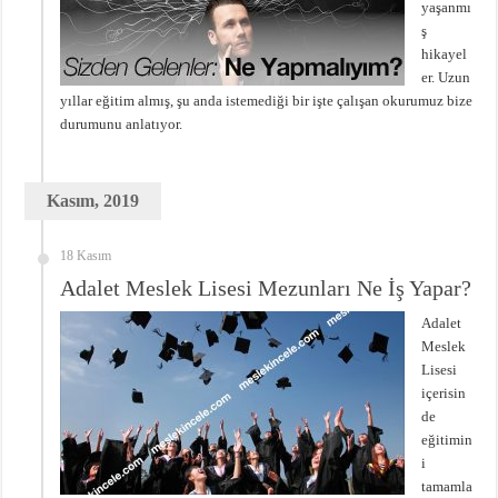
yaşanmı
ş
hikayel
er. Uzun
yıllar eğitim almış, şu anda istemediği bir işte çalışan okurumuz bize
durumunu anlatıyor.
Kasım, 2019
18 Kasım
Adalet Meslek Lisesi Mezunları Ne İş Yapar?
Adalet
Meslek
Lisesi
içerisin
de
eğitimin
i
tamamla