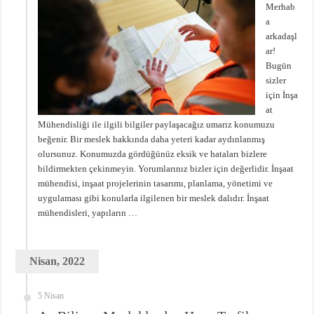
Merhab
a
arkadaşl
ar!
Bugün
sizler
için İnşa
at
Mühendisliği ile ilgili bilgiler paylaşacağız umarız konumuzu
beğenir. Bir meslek hakkında daha yeteri kadar aydınlanmış
olursunuz. Konumuzda gördüğünüz eksik ve hataları bizlere
bildirmekten çekinmeyin. Yorumlarınız bizler için değerlidir. İnşaat
mühendisi, inşaat projelerinin tasarımı, planlama, yönetimi ve
uygulaması gibi konularla ilgilenen bir meslek dalıdır. İnşaat
mühendisleri, yapıların …
Nisan, 2022
5 Nisan