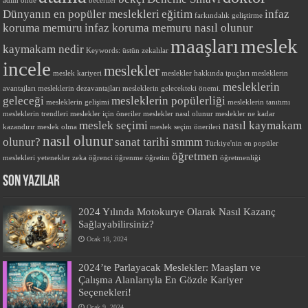
adım önde
beceriler
Dünyanın en popüler meslekleri
eğitim
infaz
farkındalık
geliştirme
koruma memuru
infaz koruma memuru nasıl olunur
maaşları
meslek
kaymakam nedir
Keywords: üstün zekalılar
incele
meslekler
meslek kariyeri
meslekler hakkında ipuçları
mesleklerin
mesleklerin
avantajları
mesleklerin dezavantajları
mesleklerin gelecekteki önemi.
geleceği
mesleklerin popülerliği
mesleklerin gelişimi
mesleklerin tanıtımı
mesleklerin trendleri
meslekler için öneriler
meslekler nasıl olunur
meslekler ne kadar
meslek seçimi
nasıl kaymakam
kazandırır
meslek olma
meslek seçim önerileri
nasıl olunur
olunur?
sanat tarihi
smmm
Türkiye'nin en popüler
öğretmen
meslekleri
yetenekler
zeka
öğrenci
öğrenme
öğretim
öğretmenliği
SON YAZILAR
2024 Yılında Motokurye Olarak Nasıl Kazanç
Sağlayabilirsiniz?
Ocak 18, 2024
2024’te Parlayacak Meslekler: Maaşları ve
Çalışma Alanlarıyla En Gözde Kariyer
Seçenekleri!
Ocak 9, 2024