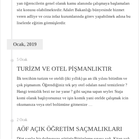
yan öğrencilerin genel olarak kamu alanında çalışmaya başlamaları
söz konusu olabilmektedir. Adalet Bakanlığı bünyesinde hizmet
veren adliye ve ceza infaz kurumlarında görev yapabilmek adına bu
liselerde eğitim görmüşlerdir.
Ocak, 2019
5 Ocak
TURİZM VE OTEL PİŞMANLIKTIR
İlk tercihim turizm ve oteldi (iki yıllık) şu an ilk yılını bitirdim ve
çok pişmanım. Öğrendiğiniz tek şey otel odaları nasıl temizlenir ?
Hangi temizlik bezi ne ise yarar ? gibi saçma sapan seyler. Staja
komi olarak başlıyorsunuz ve işin komik yani otelde çalışmak icin
okumanıza veya otel bolümüne gitmenize …
2 Ocak
AÖF AÇIK ÖĞRETİM SAÇMALIKLARI
Dört yanlış bir doğrunuzu götürür.Bütünleme sınavı yok. Kitap yok