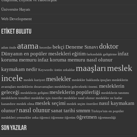
Üniversite Hayatı
Web Development
ETİKET BULUTU
atama
doktor
bekçi
Deneme Sınavı
adım önde
beceriler
Dünyanın en popüler meslekleri
eğitim
infaz
farkındalık
geliştirme
koruma memuru
infaz koruma memuru nasıl olunur
maaşları
meslek
kaymakam nedir
Keywords: üstün zekalılar
incele
meslekler
meslek kariyeri
meslekler hakkında ipuçları
mesleklerin
mesleklerin
avantajları
mesleklerin dezavantajları
mesleklerin gelecekteki önemi.
geleceği
mesleklerin popülerliği
mesleklerin gelişimi
mesleklerin tanıtımı
mesleklerin trendleri
meslekler için öneriler
meslekler nasıl olunur
meslekler ne kadar
meslek seçimi
nasıl kaymakam
kazandırır
meslek olma
meslek seçim önerileri
nasıl olunur
olunur?
sanat tarihi
smmm
Türkiye'nin en popüler
öğretmen
meslekleri
yetenekler
zeka
öğrenci
öğrenme
öğretim
öğretmenliği
SON YAZILAR