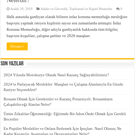
Aralık 29, 2019
Adalet ve Güvenlik
,
Toplumsal ve Kişisel Hizmetler
0
Halk arasında gardiyan olarak bilinen infaz koruma memurluğu mesleğine
başvuru yapmak isteyen kişilerin sayısı son zamanlarda artmıştır. İnfaz
Koruma Memurluğu, diğer adıyla gardiyanlık hakkında tüm bilgiler,
başvuru koşulları, çalışma şartları ve 2020 maaşları.
Devamı »
Son Yazılar
2024 Yılında Motokurye Olarak Nasıl Kazanç Sağlayabilirsiniz?
2024’te Parlayacak Meslekler: Maaşları ve Çalışma Alanlarıyla En Gözde
Kariyer Seçenekleri!
Ressam Olmak İçin Gerekenler ve Kazanç Potansiyeli: Ressamların
Çalışabileceği Alanlar Neler?
Üstün Zekalılar Öğretmenliği: Eğitimde Bir Adım Önde Olmak İçin Gerekli
Beceriler
En Popüler Meslekler ve Onlara İlerlemek İçin İpuçları: Nasıl Olunur, Ne
Kadar Kazanılır, Avantajları ve Dezavantajları Neler?