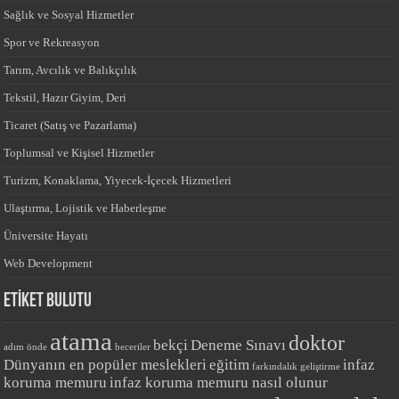
Sağlık ve Sosyal Hizmetler
Spor ve Rekreasyon
Tarım, Avcılık ve Balıkçılık
Tekstil, Hazır Giyim, Deri
Ticaret (Satış ve Pazarlama)
Toplumsal ve Kişisel Hizmetler
Turizm, Konaklama, Yiyecek-İçecek Hizmetleri
Ulaştırma, Lojistik ve Haberleşme
Üniversite Hayatı
Web Development
ETİKET BULUTU
atama
doktor
bekçi
Deneme Sınavı
adım önde
beceriler
Dünyanın en popüler meslekleri
eğitim
infaz
farkındalık
geliştirme
koruma memuru
infaz koruma memuru nasıl olunur