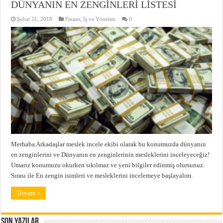
DÜNYANIN EN ZENGİNLERİ LİSTESİ
Şubat 21, 2018
Finans
,
İş ve Yönetim
0
Merhaba Arkadaşlar meslek incele ekibi olarak bu konumuzda dünyanın
en zenginlerini ve Dünyanın en zenginlerinin mesleklerini inceleyeceğiz!
Umarız konumuzu okurken sıkılmaz ve yeni bilgiler edinmiş olursunuz.
Sırası ile En zengin isimleri ve mesleklerini incelemeye başlayalım.
Devamı »
Son Yazılar