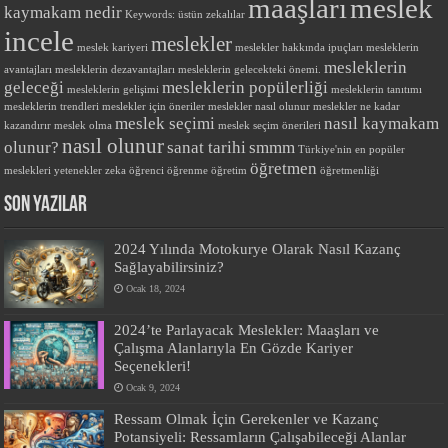
maaşları
meslek
kaymakam nedir
Keywords: üstün zekalılar
incele
meslekler
meslek kariyeri
meslekler hakkında ipuçları
mesleklerin
mesleklerin
avantajları
mesleklerin dezavantajları
mesleklerin gelecekteki önemi.
geleceği
mesleklerin popülerliği
mesleklerin gelişimi
mesleklerin tanıtımı
mesleklerin trendleri
meslekler için öneriler
meslekler nasıl olunur
meslekler ne kadar
meslek seçimi
nasıl kaymakam
kazandırır
meslek olma
meslek seçim önerileri
nasıl olunur
olunur?
sanat tarihi
smmm
Türkiye'nin en popüler
öğretmen
meslekleri
yetenekler
zeka
öğrenci
öğrenme
öğretim
öğretmenliği
SON YAZILAR
2024 Yılında Motokurye Olarak Nasıl Kazanç
Sağlayabilirsiniz?
Ocak 18, 2024
2024’te Parlayacak Meslekler: Maaşları ve
Çalışma Alanlarıyla En Gözde Kariyer
Seçenekleri!
Ocak 9, 2024
Ressam Olmak İçin Gerekenler ve Kazanç
Potansiyeli: Ressamların Çalışabileceği Alanlar