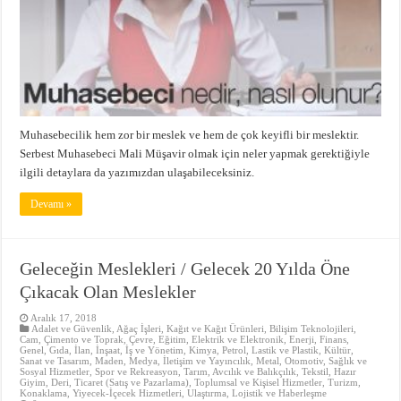
Muhasebecilik hem zor bir meslek ve hem de çok keyifli bir meslektir.
Serbest Muhasebeci Mali Müşavir olmak için neler yapmak gerektiğiyle
ilgili detaylara da yazımızdan ulaşabileceksiniz.
Devamı »
Geleceğin Meslekleri / Gelecek 20 Yılda Öne
Çıkacak Olan Meslekler
Aralık 17, 2018
Adalet ve Güvenlik
,
Ağaç İşleri, Kağıt ve Kağıt Ürünleri
,
Bilişim Teknolojileri
,
Cam, Çimento ve Toprak
,
Çevre
,
Eğitim
,
Elektrik ve Elektronik
,
Enerji
,
Finans
,
Genel
,
Gıda
,
İlan
,
İnşaat
,
İş ve Yönetim
,
Kimya, Petrol, Lastik ve Plastik
,
Kültür,
Sanat ve Tasarım
,
Maden
,
Medya, İletişim ve Yayıncılık
,
Metal
,
Otomotiv
,
Sağlık ve
Sosyal Hizmetler
,
Spor ve Rekreasyon
,
Tarım, Avcılık ve Balıkçılık
,
Tekstil, Hazır
Giyim, Deri
,
Ticaret (Satış ve Pazarlama)
,
Toplumsal ve Kişisel Hizmetler
,
Turizm,
Konaklama, Yiyecek-İçecek Hizmetleri
,
Ulaştırma, Lojistik ve Haberleşme