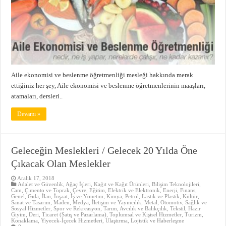
Aile ekonomisi ve beslenme öğretmenliği mesleği hakkında merak
ettiğiniz her şey, Aile ekonomisi ve beslenme öğretmenlerinin maaşları,
atamaları, dersleri..
Devamı »
Geleceğin Meslekleri / Gelecek 20 Yılda Öne
Çıkacak Olan Meslekler
Aralık 17, 2018
Adalet ve Güvenlik
,
Ağaç İşleri, Kağıt ve Kağıt Ürünleri
,
Bilişim Teknolojileri
,
Cam, Çimento ve Toprak
,
Çevre
,
Eğitim
,
Elektrik ve Elektronik
,
Enerji
,
Finans
,
Genel
,
Gıda
,
İlan
,
İnşaat
,
İş ve Yönetim
,
Kimya, Petrol, Lastik ve Plastik
,
Kültür,
Sanat ve Tasarım
,
Maden
,
Medya, İletişim ve Yayıncılık
,
Metal
,
Otomotiv
,
Sağlık ve
Sosyal Hizmetler
,
Spor ve Rekreasyon
,
Tarım, Avcılık ve Balıkçılık
,
Tekstil, Hazır
Giyim, Deri
,
Ticaret (Satış ve Pazarlama)
,
Toplumsal ve Kişisel Hizmetler
,
Turizm,
Konaklama, Yiyecek-İçecek Hizmetleri
,
Ulaştırma, Lojistik ve Haberleşme