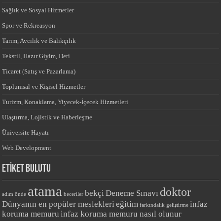
Sağlık ve Sosyal Hizmetler
Spor ve Rekreasyon
Tarım, Avcılık ve Balıkçılık
Tekstil, Hazır Giyim, Deri
Ticaret (Satış ve Pazarlama)
Toplumsal ve Kişisel Hizmetler
Turizm, Konaklama, Yiyecek-İçecek Hizmetleri
Ulaştırma, Lojistik ve Haberleşme
Üniversite Hayatı
Web Development
ETİKET BULUTU
atama
doktor
bekçi
Deneme Sınavı
adım önde
beceriler
Dünyanın en popüler meslekleri
eğitim
infaz
farkındalık
geliştirme
koruma memuru
infaz koruma memuru nasıl olunur