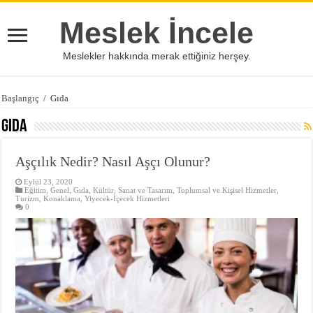
Meslek İncele
Meslekler hakkında merak ettiğiniz herşey.
Başlangıç
/
Gıda
Gıda
Aşçılık Nedir? Nasıl Aşçı Olunur?
Eylül 23, 2020
Eğitim
,
Genel
,
Gıda
,
Kültür, Sanat ve Tasarım
,
Toplumsal ve Kişisel Hizmetler
,
Turizm, Konaklama, Yiyecek-İçecek Hizmetleri
0