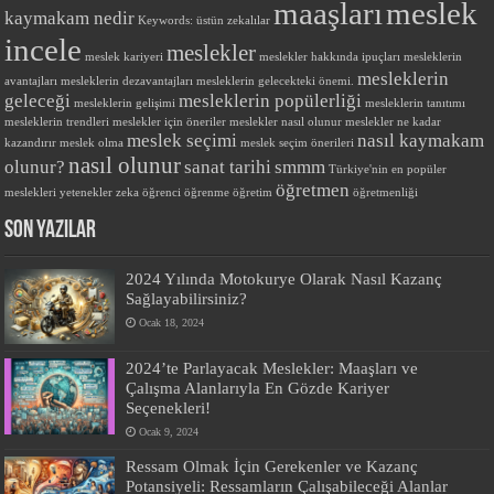
maaşları
meslek
kaymakam nedir
Keywords: üstün zekalılar
incele
meslekler
meslek kariyeri
meslekler hakkında ipuçları
mesleklerin
mesleklerin
avantajları
mesleklerin dezavantajları
mesleklerin gelecekteki önemi.
geleceği
mesleklerin popülerliği
mesleklerin gelişimi
mesleklerin tanıtımı
mesleklerin trendleri
meslekler için öneriler
meslekler nasıl olunur
meslekler ne kadar
meslek seçimi
nasıl kaymakam
kazandırır
meslek olma
meslek seçim önerileri
nasıl olunur
olunur?
sanat tarihi
smmm
Türkiye'nin en popüler
öğretmen
meslekleri
yetenekler
zeka
öğrenci
öğrenme
öğretim
öğretmenliği
SON YAZILAR
2024 Yılında Motokurye Olarak Nasıl Kazanç
Sağlayabilirsiniz?
Ocak 18, 2024
2024’te Parlayacak Meslekler: Maaşları ve
Çalışma Alanlarıyla En Gözde Kariyer
Seçenekleri!
Ocak 9, 2024
Ressam Olmak İçin Gerekenler ve Kazanç
Potansiyeli: Ressamların Çalışabileceği Alanlar