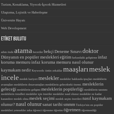
Turizm, Konaklama, Yiyecek-İçecek Hizmetleri
Ulaştırma, Lojistik ve Haberleşme
Üniversite Hayatı
Web Development
ETİKET BULUTU
atama
doktor
bekçi
Deneme Sınavı
adım önde
beceriler
Dünyanın en popüler meslekleri
eğitim
infaz
farkındalık
geliştirme
koruma memuru
infaz koruma memuru nasıl olunur
maaşları
meslek
kaymakam nedir
Keywords: üstün zekalılar
incele
meslekler
meslek kariyeri
meslekler hakkında ipuçları
mesleklerin
mesleklerin
avantajları
mesleklerin dezavantajları
mesleklerin gelecekteki önemi.
geleceği
mesleklerin popülerliği
mesleklerin gelişimi
mesleklerin tanıtımı
mesleklerin trendleri
meslekler için öneriler
meslekler nasıl olunur
meslekler ne kadar
meslek seçimi
nasıl kaymakam
kazandırır
meslek olma
meslek seçim önerileri
nasıl olunur
olunur?
sanat tarihi
smmm
Türkiye'nin en popüler
öğretmen
meslekleri
yetenekler
zeka
öğrenci
öğrenme
öğretim
öğretmenliği